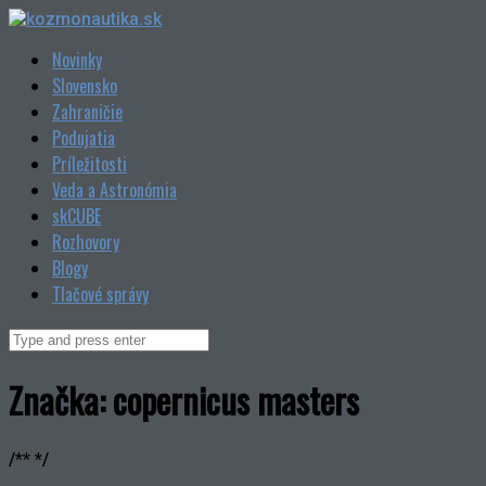
Skip
to
Novinky
content
Slovensko
Zahraničie
Podujatia
Príležitosti
Veda a Astronómia
skCUBE
Rozhovory
Blogy
Tlačové správy
Search
for:
Značka:
copernicus masters
/** */