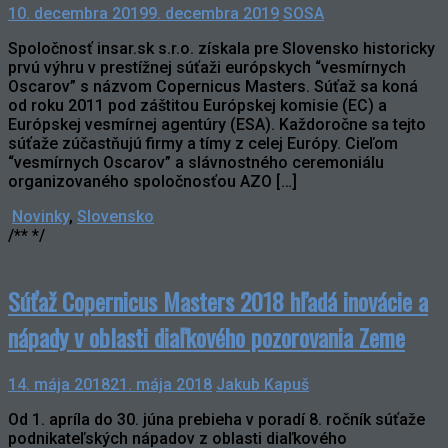
10. decembra 2019
9. decembra 2019
SOSA
Spoločnosť insar.sk s.r.o. získala pre Slovensko historicky
prvú výhru v prestížnej súťaži európskych “vesmírnych
Oscarov” s názvom Copernicus Masters. Súťaž sa koná
od roku 2011 pod záštitou Európskej komisie (EC) a
Európskej vesmírnej agentúry (ESA). Každoročne sa tejto
súťaže zúčastňujú firmy a tímy z celej Európy. Cieľom
“vesmírnych Oscarov” a slávnostného ceremoniálu
organizovaného spoločnosťou AZO […]
Novinky
,
Slovensko
/** */
Súťaž Copernicus Masters 2018 hľadá inovácie a
nápady v oblasti diaľkového pozorovania Zeme
14. mája 2018
21. mája 2018
Jakub Kapuš
Od 1. apríla do 30. júna prebieha v poradí 8. ročník súťaže
podnikateľských nápadov z oblasti diaľkového