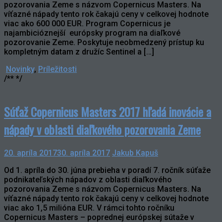
pozorovania Zeme s názvom Copernicus Masters. Na
víťazné nápady tento rok čakajú ceny v celkovej hodnote
viac ako 600 000 EUR. Program Copernicus je
najambicióznejší európsky program na diaľkové
pozorovanie Zeme. Poskytuje neobmedzený prístup ku
kompletným datam z družíc Sentinel a […]
Novinky
,
Príležitosti
/** */
Súťaž Copernicus Masters 2017 hľadá inovácie a
nápady v oblasti diaľkového pozorovania Zeme
20. apríla 2017
30. apríla 2017
Jakub Kapuš
Od 1. apríla do 30. júna prebieha v poradí 7. ročník súťaže
podnikateľských nápadov z oblasti diaľkového
pozorovania Zeme s názvom Copernicus Masters. Na
víťazné nápady tento rok čakajú ceny v celkovej hodnote
viac ako 1,5 milióna EUR. V rámci tohto ročníku
Copernicus Masters – poprednej európskej sútaže v