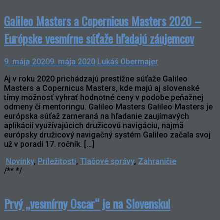
Galileo Masters a Copernicus Masters 2020 –
Európske vesmírne súťaže hľadajú záujemcov
9. mája 2020
9. mája 2020
Lukáš Obermajer
Aj v roku 2020 prichádzajú prestížne súťaže Galileo
Masters a Copernicus Masters, kde majú aj slovenské
tímy možnosť vyhrať hodnotné ceny v podobe peňažnej
odmeny či mentoringu. Galileo Masters Galileo Masters je
európska súťaž zameraná na hľadanie zaujímavých
aplikácií využívajúcich družicovú navigáciu, najmä
európsky družicový navigačný systém Galileo začala svoj
už v poradí 17. ročník. […]
Novinky
,
Príležitosti
,
Tlačové správy
,
Zahraničie
/** */
Prvý „vesmírny Oscar“ je na Slovensku!