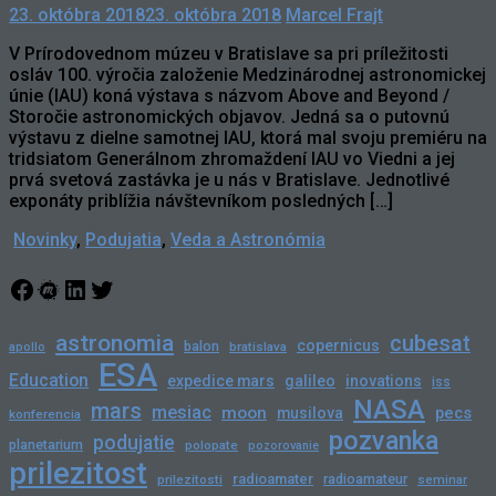
23. októbra 2018
23. októbra 2018
Marcel Frajt
V Prírodovednom múzeu v Bratislave sa pri príležitosti
osláv 100. výročia založenie Medzinárodnej astronomickej
únie (IAU) koná výstava s názvom Above and Beyond /
Storočie astronomických objavov. Jedná sa o putovnú
výstavu z dielne samotnej IAU, ktorá mal svoju premiéru na
tridsiatom Generálnom zhromaždení IAU vo Viedni a jej
prvá svetová zastávka je u nás v Bratislave. Jednotlivé
exponáty priblížia návštevníkom posledných […]
Novinky
,
Podujatia
,
Veda a Astronómia
Facebook
Meetup
LinkedIn
Twitter
astronomia
cubesat
copernicus
balon
bratislava
apollo
ESA
Education
expedice mars
galileo
inovations
iss
NASA
mars
mesiac
moon
pecs
musilova
konferencia
pozvanka
podujatie
planetarium
polopate
pozorovanie
prilezitost
radioamater
radioamateur
prilezitosti
seminar