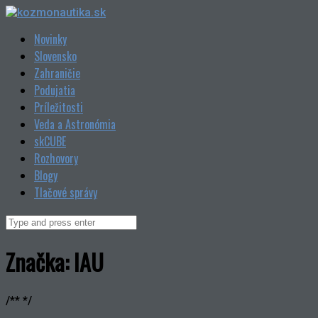
Skip
to
Novinky
content
Slovensko
Zahraničie
Podujatia
Príležitosti
Veda a Astronómia
skCUBE
Rozhovory
Blogy
Tlačové správy
Search
for:
Značka:
IAU
/** */