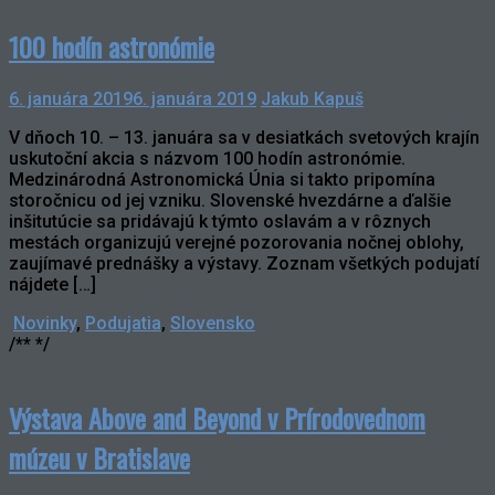
100 hodín astronómie
6. januára 2019
6. januára 2019
Jakub Kapuš
V dňoch 10. – 13. januára sa v desiatkách svetových krajín
uskutoční akcia s názvom 100 hodín astronómie.
Medzinárodná Astronomická Únia si takto pripomína
storočnicu od jej vzniku. Slovenské hvezdárne a ďalšie
inšitutúcie sa pridávajú k týmto oslavám a v rôznych
mestách organizujú verejné pozorovania nočnej oblohy,
zaujímavé prednášky a výstavy. Zoznam všetkých podujatí
nájdete […]
Novinky
,
Podujatia
,
Slovensko
/** */
Výstava Above and Beyond v Prírodovednom
múzeu v Bratislave