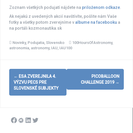
Zoznam všetkých podujatí nájdete na
priloženom odkaze
.
Ak nejakú z uvedených akcií navštívíte, pošlite nám Vaše
fotky a všetky potom zverejníme v
albume na facebooku
a
na portáli kozmonautika.sk
Novinky
,
Podujatia
,
Slovensko
100HoursOfAstronomy
,
astronomia
,
astronomy
,
IAU
,
IAU100
Post
←
ESA ZVEREJNILA 4.
PICOBALLOON
navigation
VÝZVU PECS PRE
CHALLENGE 2019
→
SLOVENSKÉ SUBJEKTY
Facebook
Meetup
LinkedIn
Twitter