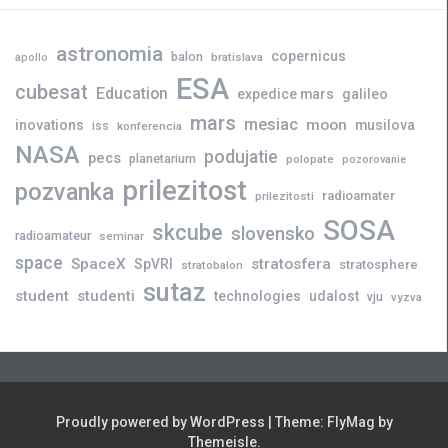
astronomia
copernicus
balon
bratislava
apollo
ESA
cubesat
Education
expedice mars
galileo
mars
mesiac
moon
inovations
musilova
iss
konferencia
NASA
podujatie
pecs
planetarium
polopate
pozorovanie
prilezitost
pozvanka
radioamater
prilezitosti
SOSA
skcube
slovensko
radioamateur
seminar
space
SpaceX
stratosfera
SpVRI
stratosphere
stratobalon
sutaz
student
studenti
technologies
udalost
vju
vyzva
Proudly powered by WordPress
|
Theme:
FlyMag
by
Themeisle.