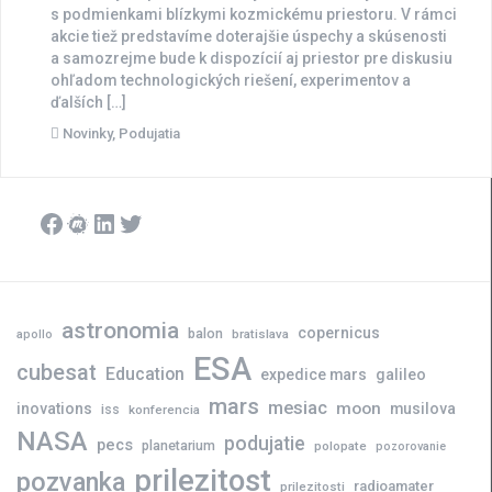
s podmienkami blízkymi kozmickému priestoru. V rámci
akcie tiež predstavíme doterajšie úspechy a skúsenosti
a samozrejme bude k dispozícií aj priestor pre diskusiu
ohľadom technologických riešení, experimentov a
ďalších […]
Novinky
,
Podujatia
Facebook
Meetup
LinkedIn
Twitter
astronomia
copernicus
balon
bratislava
apollo
ESA
cubesat
Education
expedice mars
galileo
mars
mesiac
moon
inovations
musilova
iss
konferencia
NASA
podujatie
pecs
planetarium
polopate
pozorovanie
prilezitost
pozvanka
radioamater
prilezitosti