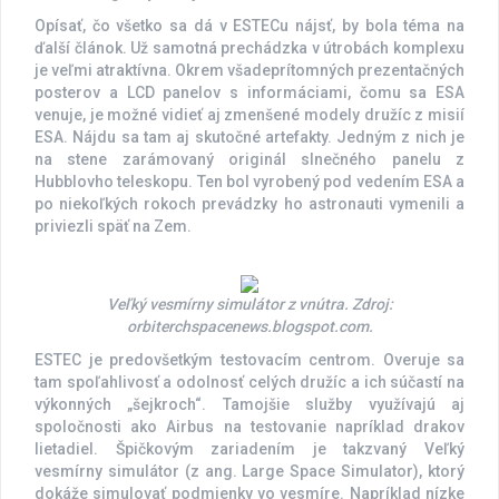
Opísať, čo všetko sa dá v ESTECu nájsť, by bola téma na
ďalší článok. Už samotná prechádzka v útrobách komplexu
je veľmi atraktívna. Okrem všadeprítomných prezentačných
posterov a LCD panelov s informáciami, čomu sa ESA
venuje, je možné vidieť aj zmenšené modely družíc z misií
ESA. Nájdu sa tam aj skutočné artefakty. Jedným z nich je
na stene zarámovaný originál slnečného panelu z
Hubblovho teleskopu. Ten bol vyrobený pod vedením ESA a
po niekoľkých rokoch prevádzky ho astronauti vymenili a
priviezli späť na Zem.
Veľký vesmírny simulátor z vnútra. Zdroj:
orbiterchspacenews.blogspot.com.
ESTEC je predovšetkým testovacím centrom. Overuje sa
tam spoľahlivosť a odolnosť celých družíc a ich súčastí na
výkonných „šejkroch“. Tamojšie služby využívajú aj
spoločnosti ako Airbus na testovanie napríklad drakov
lietadiel. Špičkovým zariadením je takzvaný Veľký
vesmírny simulátor (z ang. Large Space Simulator), ktorý
dokáže simulovať podmienky vo vesmíre. Napríklad nízke