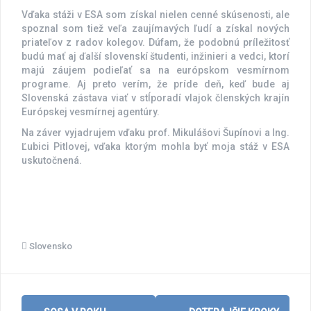
Vďaka stáži v ESA som získal nielen cenné skúsenosti, ale
spoznal som tiež veľa zaujímavých ľudí a získal nových
priateľov z radov kolegov. Dúfam, že podobnú príležitosť
budú mať aj ďalší slovenskí študenti, inžinieri a vedci, ktorí
majú záujem podieľať sa na európskom vesmírnom
programe. Aj preto verím, že príde deň, keď bude aj
Slovenská zástava viať v stĺporadí vlajok členských krajín
Európskej vesmírnej agentúry.
Na záver vyjadrujem vďaku prof. Mikulášovi Šupínovi a Ing.
Ľubici Pitlovej, vďaka ktorým mohla byť moja stáž v ESA
uskutočnená.
Slovensko
Post