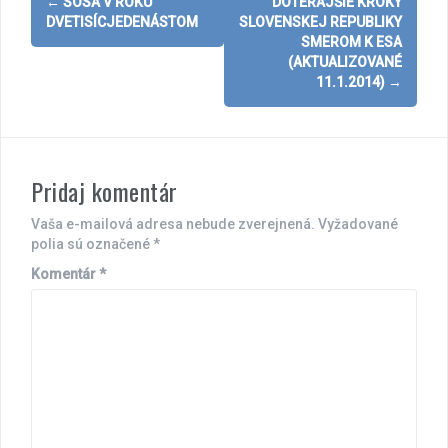
←
SOSA V ROKU
DOTERAJŠIE KROKY
navigation
DVETISÍCJEDENÁSTOM
SLOVENSKEJ REPUBLIKY
SMEROM K ESA
(AKTUALIZOVANÉ
11.1.2014)
→
Pridaj komentár
Vaša e-mailová adresa nebude zverejnená.
Vyžadované
polia sú označené
*
Komentár
*