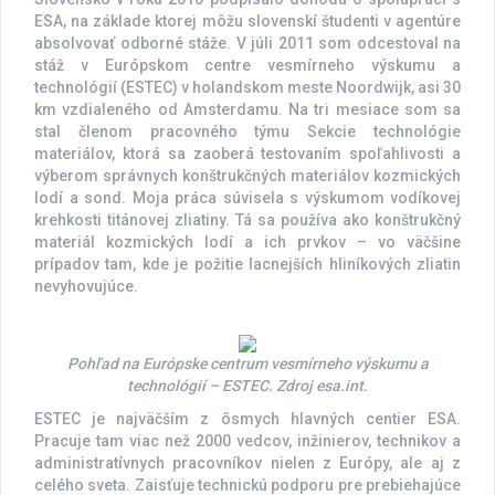
ESA, na základe ktorej môžu slovenskí študenti v agentúre
absolvovať odborné stáže. V júli 2011 som odcestoval na
stáž v Európskom centre vesmírneho výskumu a
technológií (ESTEC) v holandskom meste Noordwijk, asi 30
km vzdialeného od Amsterdamu. Na tri mesiace som sa
stal členom pracovného týmu Sekcie technológie
materiálov, ktorá sa zaoberá testovaním spoľahlivosti a
výberom správnych konštrukčných materiálov kozmických
lodí a sond. Moja práca súvisela s výskumom vodíkovej
krehkosti titánovej zliatiny. Tá sa používa ako konštrukčný
materiál kozmických lodí a ich prvkov – vo väčšine
prípadov tam, kde je požitie lacnejších hliníkových zliatin
nevyhovujúce.
Pohľad na Európske centrum vesmírneho výskumu a
technológií – ESTEC. Zdroj esa.int.
ESTEC je najväčším z ôsmych hlavných centier ESA.
Pracuje tam viac než 2000 vedcov, inžinierov, technikov a
administratívnych pracovníkov nielen z Európy, ale aj z
celého sveta. Zaisťuje technickú podporu pre prebiehajúce