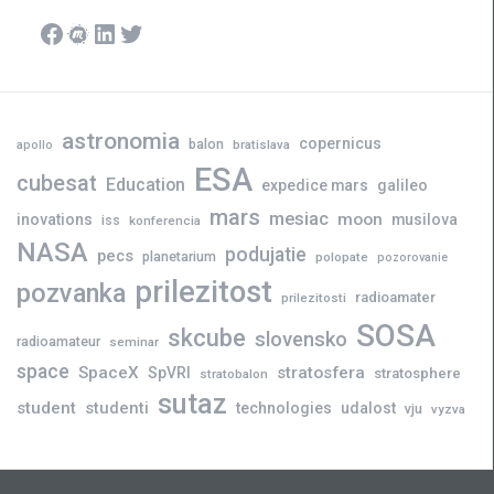
Facebook
Meetup
LinkedIn
Twitter
astronomia
copernicus
balon
bratislava
apollo
ESA
cubesat
Education
expedice mars
galileo
mars
mesiac
moon
inovations
musilova
iss
konferencia
NASA
podujatie
pecs
planetarium
polopate
pozorovanie
prilezitost
pozvanka
radioamater
prilezitosti
SOSA
skcube
slovensko
radioamateur
seminar
space
SpaceX
stratosfera
SpVRI
stratosphere
stratobalon
sutaz
student
studenti
technologies
udalost
vju
vyzva