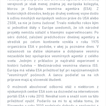
verejnosti je však menej známa jej európska kolegyňa,
ktorou je Európska vesmírna agentúra (ESA). Z
historických dôvodov, kedy po druhej svetovej vojne došlo
k odlivu mnohých európskych vedcov práve do USA alebo
ZSSR, sa nie je čomu čudovať. Trvalo niekoľko rokov kým
si jednotlivé štáty v Európe uvedomili, že ich národné
projekty nemôžu súťažiť s hlavnými superveľmocami. Po
sérii dohôd, založení predchodcov dnešnej agentúry a
stredísk po celom kontinente vznikla v roku 1975
organizácia ESA v podobe, v akej ju poznáme dnes. V
súčasnosti sa ďalšie skúmanie a dobývanie vesmíru
nezaobíde bez spolupráce vesmírnych agentúr z celého
sveta. Jedným z príkladov je najdrahší experiment v
histórii ľudstva – Medzinárodná vesmírna stanica ISS.
Európa má vďaka ESA príležitosť byť pri najvýznamnejších
“vesmírnych” počinoch. A šancu podieľať sa na ich
príprave majú aj slovenskí študenti.
O možnosti absolvovať odbornú stáž v niektorom z
výskumných centier ESA som sa dozvedel na internetovom
portáli ESA v roku 2010. Neváhal som a snažil som sa túto
príležitosť využiť. Podarilo sa mi to aj vďaka tomu, že
Slovensko v roku 2010 podpísalo dohodu o spolupráci s