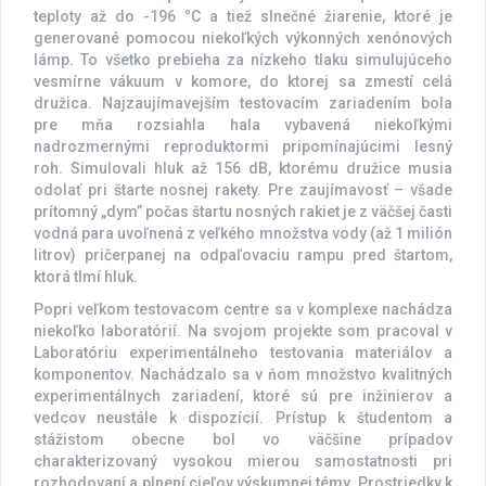
teploty až do -196 °C a tiež slnečné žiarenie, ktoré je
generované pomocou niekoľkých výkonných xenónových
lámp. To všetko prebieha za nízkeho tlaku simulujúceho
vesmírne vákuum v komore, do ktorej sa zmestí celá
družica. Najzaujímavejším testovacím zariadením bola
pre mňa rozsiahla hala vybavená niekoľkými
nadrozmernými reproduktormi pripomínajúcimi lesný
roh. Simulovali hluk až 156 dB, ktorému družice musia
odolať pri štarte nosnej rakety. Pre zaujímavosť – všade
prítomný „dym” počas štartu nosných rakiet je z väčšej časti
vodná para uvoľnená z veľkého množstva vody (až 1 milión
litrov) pričerpanej na odpaľovaciu rampu pred štartom,
ktorá tlmí hluk.
Popri veľkom testovacom centre sa v komplexe nachádza
niekoľko laboratórií. Na svojom projekte som pracoval v
Laboratóriu experimentálneho testovania materiálov a
komponentov. Nachádzalo sa v ňom množstvo kvalitných
experimentálnych zariadení, ktoré sú pre inžinierov a
vedcov neustále k dispozícií. Prístup k študentom a
stážistom obecne bol vo väčšine prípadov
charakterizovaný vysokou mierou samostatnosti pri
rozhodovaní a plnení cieľov výskumnej témy. Prostriedky k