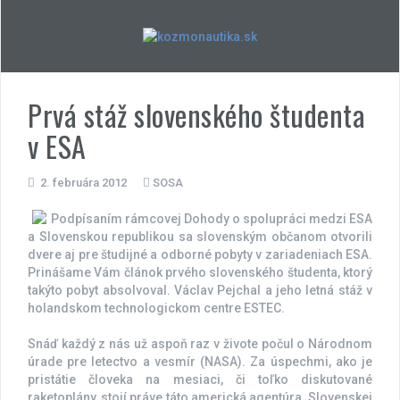
Skip
to
content
Prvá stáž slovenského študenta
v ESA
2. februára 2012
SOSA
Podpísaním rámcovej Dohody o spolupráci medzi ESA
a Slovenskou republikou sa slovenským občanom otvorili
dvere aj pre študijné a odborné pobyty v zariadeniach ESA.
Prinášame Vám článok prvého slovenského študenta, ktorý
takýto pobyt absolvoval. Václav Pejchal a jeho letná stáž v
holandskom technologickom centre ESTEC.
Snáď každý z nás už aspoň raz v živote počul o Národnom
úrade pre letectvo a vesmír (NASA). Za úspechmi, ako je
pristátie človeka na mesiaci, či toľko diskutované
raketoplány, stojí práve táto americká agentúra. Slovenskej