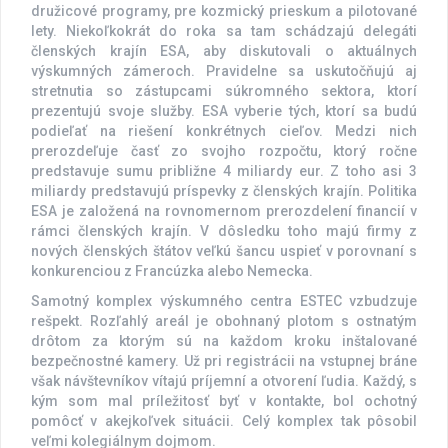
družicové programy, pre kozmický prieskum a pilotované
lety. Niekoľkokrát do roka sa tam schádzajú delegáti
členských krajín ESA, aby diskutovali o aktuálnych
výskumných zámeroch. Pravidelne sa uskutočňujú aj
stretnutia so zástupcami súkromného sektora, ktorí
prezentujú svoje služby. ESA vyberie tých, ktorí sa budú
podieľať na riešení konkrétnych cieľov. Medzi nich
prerozdeľuje časť zo svojho rozpočtu, ktorý ročne
predstavuje sumu približne 4 miliardy eur. Z toho asi 3
miliardy predstavujú príspevky z členských krajín. Politika
ESA je založená na rovnomernom prerozdelení financií v
rámci členských krajín. V dôsledku toho majú firmy z
nových členských štátov veľkú šancu uspieť v porovnaní s
konkurenciou z Francúzka alebo Nemecka.
Samotný komplex výskumného centra ESTEC vzbudzuje
rešpekt. Rozľahlý areál je obohnaný plotom s ostnatým
drôtom za ktorým sú na každom kroku inštalované
bezpečnostné kamery. Už pri registrácii na vstupnej bráne
však návštevníkov vítajú príjemní a otvorení ľudia. Každý, s
kým som mal príležitosť byť v kontakte, bol ochotný
pomôcť v akejkoľvek situácii. Celý komplex tak pôsobil
veľmi kolegiálnym dojmom.