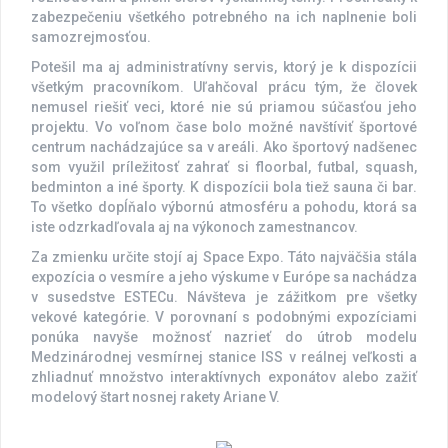
zabezpečeniu všetkého potrebného na ich naplnenie boli
samozrejmosťou.
Potešil ma aj administratívny servis, ktorý je k dispozícii
všetkým pracovníkom. Uľahčoval prácu tým, že človek
nemusel riešiť veci, ktoré nie sú priamou súčasťou jeho
projektu. Vo voľnom čase bolo možné navštíviť športové
centrum nachádzajúce sa v areáli. Ako športový nadšenec
som využil príležitosť zahrať si floorbal, futbal, squash,
bedminton a iné športy. K dispozícii bola tiež sauna či bar.
To všetko dopĺňalo výbornú atmosféru a pohodu, ktorá sa
iste odzrkadľovala aj na výkonoch zamestnancov.
Za zmienku určite stojí aj Space Expo. Táto najväčšia stála
expozícia o vesmíre a jeho výskume v Európe sa nachádza
v susedstve ESTECu. Návšteva je zážitkom pre všetky
vekové kategórie. V porovnaní s podobnými expozíciami
ponúka navyše možnosť nazrieť do útrob modelu
Medzinárodnej vesmírnej stanice ISS v reálnej veľkosti a
zhliadnuť množstvo interaktívnych exponátov alebo zažiť
modelový štart nosnej rakety Ariane V.