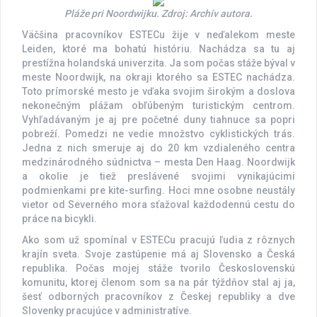
Pláže pri Noordwijku. Zdroj: Archív autora.
Väčšina pracovníkov ESTECu žije v neďalekom meste
Leiden, ktoré ma bohatú históriu. Nachádza sa tu aj
prestížna holandská univerzita. Ja som počas stáže býval v
meste Noordwijk, na okraji ktorého sa ESTEC nachádza.
Toto prímorské mesto je vďaka svojim širokým a doslova
nekonečným plážam obľúbeným turistickým centrom.
Vyhľadávaným je aj pre početné duny tiahnuce sa popri
pobreží. Pomedzi ne vedie množstvo cyklistických trás.
Jedna z nich smeruje aj do 20 km vzdialeného centra
medzinárodného súdnictva – mesta Den Haag. Noordwijk
a okolie je tiež preslávené svojimi vynikajúcimi
podmienkami pre kite-surfing. Hoci mne osobne neustály
vietor od Severného mora sťažoval každodennú cestu do
práce na bicykli.
Ako som už spomínal v ESTECu pracujú ľudia z rôznych
krajín sveta. Svoje zastúpenie má aj Slovensko a Česká
republika. Počas mojej stáže tvorilo Československú
komunitu, ktorej členom som sa na pár týždňov stal aj ja,
šesť odborných pracovníkov z Českej republiky a dve
Slovenky pracujúce v administratíve.