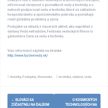
mladých ľudí o štúdium vedeckých a technických disciplín,
informovať verejnosť o poznatkoch vedy a techniky a o
nutnosti podporovať vedu a techniku, ktoré sú základom
hospodárskeho a spoločenského pokroku a pomáhajú
riešiť globálne problémy a výzvy.
Podujatie sa skladá z viacerých aktivít, ako napríklad z
výstavy Veda netradične, Festivalu vedeckých filmov či
galavečera Cena za vedu a techniku.
Viac informácií nájdete na stránke
http://www.tyzdenvedy.sk/
Novinky
,
Podujatia
,
Slovensko
technika
,
udalost
,
veda
Post
←
SLOVÁCI SA
O KOSMICKÝCH
navigation
ZÚČASTNILI NA ĎALŠOM
TECHNOLOGIÍCH NA