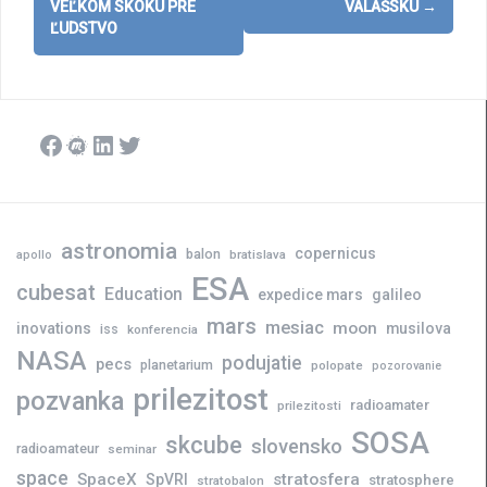
VEĽKOM SKOKU PRE
VALAŠSKU
→
ĽUDSTVO
Facebook
Meetup
LinkedIn
Twitter
astronomia
copernicus
balon
bratislava
apollo
ESA
cubesat
Education
expedice mars
galileo
mars
mesiac
moon
inovations
musilova
iss
konferencia
NASA
podujatie
pecs
planetarium
polopate
pozorovanie
prilezitost
pozvanka
radioamater
prilezitosti
SOSA
skcube
slovensko
radioamateur
seminar
space
SpaceX
stratosfera
SpVRI
stratosphere
stratobalon