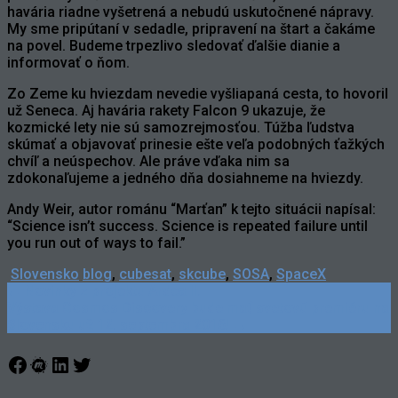
havária riadne vyšetrená a nebudú uskutočnené nápravy.
My sme pripútaní v sedadle, pripravení na štart a čakáme
na povel. Budeme trpezlivo sledovať ďalšie dianie a
informovať o ňom.
Zo Zeme ku hviezdam nevedie vyšliapaná cesta, to hovoril
už Seneca. Aj havária rakety Falcon 9 ukazuje, že
kozmické lety nie sú samozrejmosťou. Túžba ľudstva
skúmať a objavovať prinesie ešte veľa podobných ťažkých
chvíľ a neúspechov. Ale práve vďaka nim sa
zdokonaľujeme a jedného dňa dosiahneme na hviezdy.
Andy Weir, autor románu “Marťan” k tejto situácii napísal:
“Science isn’t success. Science is repeated failure until
you run out of ways to fail.”
Slovensko
blog
,
cubesat
,
skcube
,
SOSA
,
SpaceX
Post
←
Novinky z projektu Ardea II.
Výstava Cosmos Discovery bude mať svetovú premiéru na
navigation
Slovensku už 12. septembra 2016!
→
Facebook
Meetup
LinkedIn
Twitter