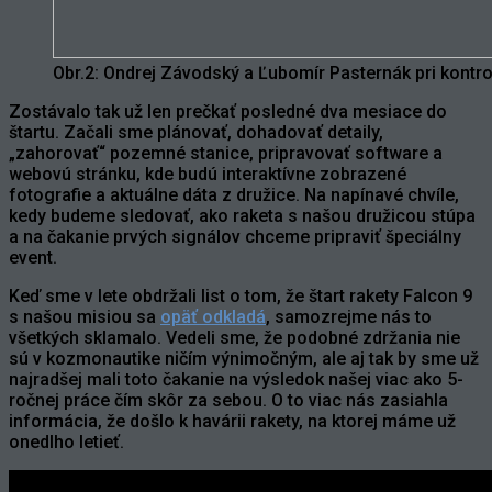
Obr.2: Ondrej Závodský a Ľubomír Pasternák pri kontr
Zostávalo tak už len prečkať posledné dva mesiace do
štartu. Začali sme plánovať, dohadovať detaily,
„zahorovať“ pozemné stanice, pripravovať software a
webovú stránku, kde budú interaktívne zobrazené
fotografie a aktuálne dáta z družice. Na napínavé chvíle,
kedy budeme sledovať, ako raketa s našou družicou stúpa
a na čakanie prvých signálov chceme pripraviť špeciálny
event.
Keď sme v lete obdržali list o tom, že štart rakety Falcon 9
s našou misiou sa
opäť odkladá
, samozrejme nás to
všetkých sklamalo. Vedeli sme, že podobné zdržania nie
sú v kozmonautike ničím výnimočným, ale aj tak by sme už
najradšej mali toto čakanie na výsledok našej viac ako 5-
ročnej práce čím skôr za sebou. O to viac nás zasiahla
informácia, že došlo k havárii rakety, na ktorej máme už
onedlho letieť.