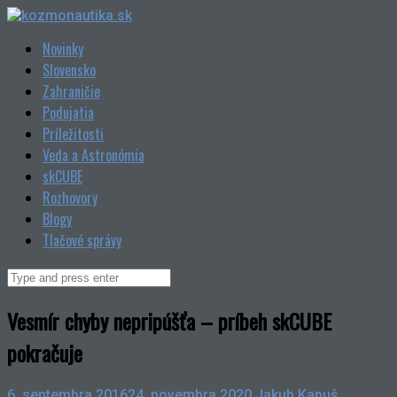
Skip
to
Novinky
content
Slovensko
Zahraničie
Podujatia
Príležitosti
Veda a Astronómia
skCUBE
Rozhovory
Blogy
Tlačové správy
Search
for:
Vesmír chyby nepripúšťa – príbeh skCUBE
pokračuje
6. septembra 2016
24. novembra 2020
Jakub Kapuš