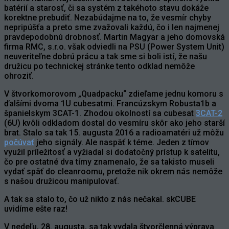
batérií a starosť, či sa systém z takéhoto stavu dokáže
korektne prebudiť. Nezabúdajme na to, že vesmír chyby
nepripúšťa a preto sme zvažovali každú, čo i len najmenej
pravdepodobnú drobnosť. Martin Magyar a jeho domovská
firma RMC, s.r.o. však odviedli na PSU (Power System Unit)
neuveriteľne dobrú prácu a tak sme si boli istí, že našu
družicu po technickej stránke tento odklad nemôže
ohroziť.
V štvorkomorovom „Quadpacku“ zdieľame jednu komoru s
ďalšími dvoma 1U cubesatmi. Francúzskym Robusta1b a
španielskym 3CAT-1. Zhodou okolností sa cubesat
3CAT-2
(6U) kvôli odkladom dostal do vesmíru skôr ako jeho starší
brat. Stalo sa tak 15. augusta 2016 a radioamatéri už môžu
počúvať
jeho signály. Ale naspäť k téme. Jeden z tímov
využil príležitosť a vyžiadal si dodatočný prístup k satelitu,
čo pre ostatné dva tímy znamenalo, že sa takisto museli
vydať späť do cleanroomu, pretože nik okrem nás nemôže
s našou družicou manipulovať.
A tak sa stalo to, čo už nikto z nás nečakal. skCUBE
uvidíme ešte raz!
V nedeľu, 28. augusta, sa tak vydala štvorčlenná výprava