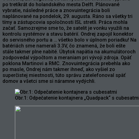
po tretíkrát do holandského mesta Delft. Plánované
vybratie, následné práce a znovuintegrácia boli
naplánované na pondelok, 29. augusta. Ráno sa všetky tri
tímy a zástupcovia spoločnosti ISL stretli. Práca mohla
začať. Samozrejme sme to, že satelit je vonku využili na
kontrolu systémov a stavu batérií. Ondrej zapojil konektor
do s
ervisného portu a … všetko bolo v úplnom poriadku! Na
batériách sme namerali 3.3V, čo znamená, že boli ešte
stále takmer plne nabité. Úbytok napätia na akumulátoroch
zodpovedal výpočtom a meraniam pri vývoji zdroja. Opäť
poklo
na Martinovi a RMC. Znovuintegrácia prebehla ako
po masle, Ondrej nám takmer ihneď, ako vyšiel zo
superčistej miestnosti, túto správu zatelefonoval späť
domov a všetci sme si náramne vydýchli.
Obr.1: Odpečatenie kontajnera „Quadpack“ s cubesatm