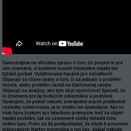
Samozrejme na oficiálnu správu o tom, čo presne to pre
nás znamená, si budeme musieť minimálne nejaký ten
týždeň počkať. Vyšetrovanie havárie je v začiatkoch.
Objavujú sa rôzne úvahy o tom, či sa jednalo o problém
nosiča, alebo problém nastal na štartovacej rampe.
Objavujú sa analýzy, ako tým utrpí spoločnosť SpaceX, čo
to znamená pre jej budúcich zákazníkov a podobne.
Opakujem, že pokiaľ nebudú zverejnené aspoň predbežné
výsledky vyšetrovania, je to všetko len špekulácia. Ako to
však býva zvykom aj v leteckom priemysle, keď sa objaví
nejaký problém, tak sú uzemnené všetky lietadlá toho
istého typu. Preto sa dá predpokladať, že dôjde k posunom
plánovaných štartov minimálne o ten čas, dokiaľ nebude