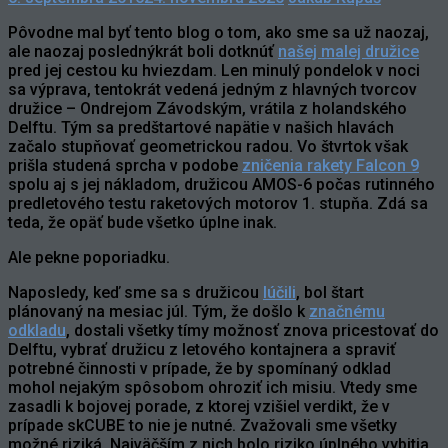
Pôvodne mal byť tento blog o tom, ako sme sa už naozaj,
ale naozaj poslednýkrát boli dotknúť
našej malej družice
pred jej cestou ku hviezdam. Len minulý pondelok v noci
sa výprava, tentokrát vedená jedným z hlavných tvorcov
družice – Ondrejom Závodským, vrátila z holandského
Delftu. Tým sa predštartové napätie v našich hlavách
začalo stupňovať geometrickou radou. Vo štvrtok však
prišla studená sprcha v podobe
zničenia rakety Falcon 9
spolu aj s jej nákladom, družicou AMOS-6 počas rutinného
predletového testu raketových motorov 1. stupňa. Zdá sa
teda, že opäť bude všetko úplne inak.
Ale pekne poporiadku.
Naposledy, keď sme sa s družicou
lúčili
, bol štart
plánovaný na mesiac júl. Tým, že došlo k
značnému
odkladu
, dostali všetky tímy možnosť znova pricestovať do
Delftu, vybrať družicu z letového kontajnera a spraviť
potrebné činnosti v prípade, že by spomínaný odklad
mohol nejakým spôsobom ohroziť ich misiu. Vtedy sme
zasadli k bojovej porade, z ktorej vzišiel verdikt, že v
prípade skCUBE to nie je nutné. Zvažovali sme všetky
možné riziká. Najväčším z nich bolo riziko úplného vybitia