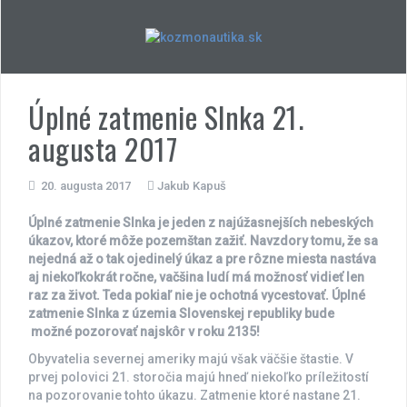
Skip
to
content
Úplné zatmenie Slnka 21.
augusta 2017
20. augusta 2017
Jakub Kapuš
Úplné zatmenie Slnka je jeden z najúžasnejších nebeských
úkazov, ktoré môže pozemštan zažiť. Navzdory tomu, že sa
nejedná až o tak ojedinelý úkaz a pre rôzne miesta nastáva
aj niekoľkokrát ročne, vačšina ludí má možnosť vidieť len
raz za život. Teda pokiaľ nie je ochotná vycestovať. Úplné
zatmenie Slnka z územia Slovenskej republiky bude
možné pozorovať najskôr v roku 2135!
Obyvatelia severnej ameriky majú však väčšie štastie. V
prvej polovici 21. storočia majú hneď niekoľko príležitostí
na pozorovanie tohto úkazu. Zatmenie ktoré nastane 21.