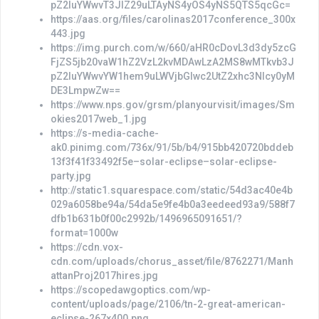
pZ2luYWwvT3JlZ29uLTAyNS4yOS4yNS5QTS5qcGc=
https://aas.org/files/carolinas2017conference_300x
443.jpg
https://img.purch.com/w/660/aHR0cDovL3d3dy5zcG
FjZS5jb20vaW1hZ2VzL2kvMDAwLzA2MS8wMTkvb3J
pZ2luYWwvYW1hem9uLWVjbGlwc2UtZ2xhc3Nlcy0yM
DE3LmpwZw==
https://www.nps.gov/grsm/planyourvisit/images/Sm
okies2017web_1.jpg
https://s-media-cache-
ak0.pinimg.com/736x/91/5b/b4/915bb420720bddeb
13f3f41f33492f5e–solar-eclipse–solar-eclipse-
party.jpg
http://static1.squarespace.com/static/54d3ac40e4b
029a6058be94a/54da5e9fe4b0a3eedeed93a9/588f7
dfb1b631b0f00c2992b/1496965091651/?
format=1000w
https://cdn.vox-
cdn.com/uploads/chorus_asset/file/8762271/Manh
attanProj2017hires.jpg
https://scopedawgoptics.com/wp-
content/uploads/page/2106/tn-2-great-american-
eclipse-267×400.png