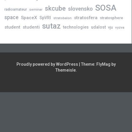
SOSA
skcube
slovensko
radioamateur
seminar
space
SpaceX
stratosfera
SpVRI
stratosphere
stratobalon
sutaz
student
studenti
technologies
udalost
vju
vyzva
Proudly powered by WordPress
|
Theme:
FlyMag
by
Themeisle.
Novinky
Slovensko
Zahraničie
Podujatia
Príležitosti
Veda
skCUBE
Rozhovory
Blogy
Tlačové
a
správy
Astronómia