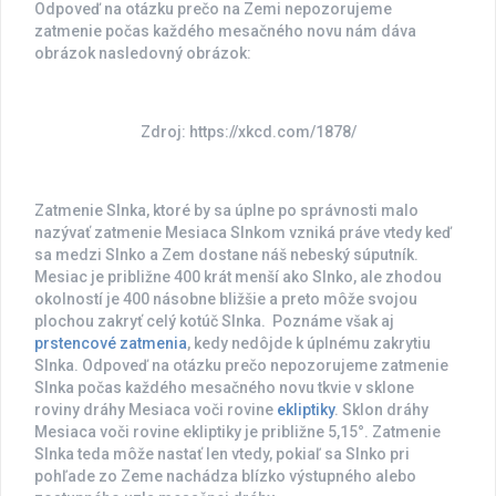
Odpoveď na otázku prečo na Zemi nepozorujeme
zatmenie počas každého mesačného novu nám dáva
obrázok nasledovný obrázok:
Zdroj: https://xkcd.com/1878/
Zatmenie Slnka, ktoré by sa úplne po správnosti malo
nazývať zatmenie Mesiaca Slnkom vzniká práve vtedy keď
sa medzi Slnko a Zem dostane náš nebeský súputník.
Mesiac je približne 400 krát menší ako Slnko, ale zhodou
okolností je 400 násobne bližšie a preto môže svojou
plochou zakryť celý kotúč Slnka. Poznáme však aj
prstencové zatmenia
, kedy nedôjde k úplnému zakrytiu
Slnka. Odpoveď na otázku prečo nepozorujeme zatmenie
Slnka počas každého mesačného novu tkvie v sklone
roviny dráhy Mesiaca voči rovine
ekliptiky
. Sklon dráhy
Mesiaca voči rovine ekliptiky je približne 5,15°. Zatmenie
Slnka teda môže nastať len vtedy, pokiaľ sa Slnko pri
pohľade zo Zeme nachádza blízko výstupného alebo