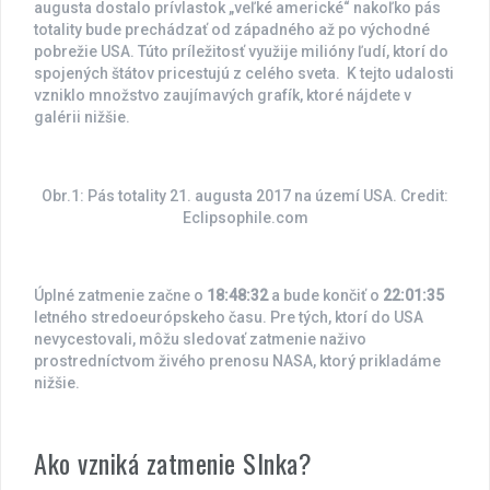
augusta dostalo prívlastok „veľké americké“ nakoľko pás
totality bude prechádzať od západného až po východné
pobrežie USA. Túto príležitosť využije milióny ľudí, ktorí do
spojených štátov pricestujú z celého sveta. K tejto udalosti
vzniklo množstvo zaujímavých grafík, ktoré nájdete v
galérii nižšie.
Obr.1: Pás totality 21. augusta 2017 na území USA. Credit:
Eclipsophile.com
Úplné zatmenie začne o
18:48:32
a bude končiť o
22:01:35
letného stredoeurópskeho času. Pre tých, ktorí do USA
nevycestovali, môžu sledovať zatmenie naživo
prostredníctvom živého prenosu NASA, ktorý prikladáme
nižšie.
Ako vzniká zatmenie Slnka?