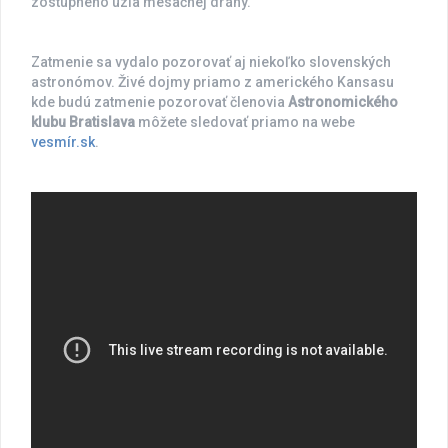
zostupného uzla mesačnej dráhy.
Zatmenie sa vydalo pozorovať aj niekoľko slovenských
astronómov. Živé dojmy priamo z amerického Kansasu
kde budú zatmenie pozorovať členovia
Astronomického
klubu Bratislava
môžete sledovať priamo na webe
vesmír.sk
.