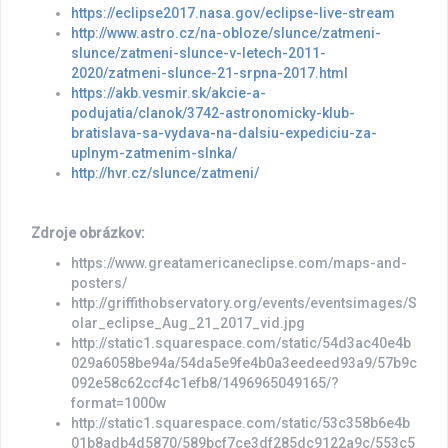
https://eclipse2017.nasa.gov/eclipse-live-stream
http://www.astro.cz/na-obloze/slunce/zatmeni-
slunce/zatmeni-slunce-v-letech-2011-
2020/zatmeni-slunce-21-srpna-2017.html
https://akb.vesmir.sk/akcie-a-
podujatia/clanok/3742-astronomicky-klub-
bratislava-sa-vydava-na-dalsiu-expediciu-za-
uplnym-zatmenim-slnka/
http://hvr.cz/slunce/zatmeni/
Zdroje obrázkov:
https://www.greatamericaneclipse.com/maps-and-
posters/
http://griffithobservatory.org/events/eventsimages/S
olar_eclipse_Aug_21_2017_vid.jpg
http://static1.squarespace.com/static/54d3ac40e4b
029a6058be94a/54da5e9fe4b0a3eedeed93a9/57b9c
092e58c62ccf4c1efb8/1496965049165/?
format=1000w
http://static1.squarespace.com/static/53c358b6e4b
01b8adb4d5870/589bcf7ce3df285dc9122a9c/553c5