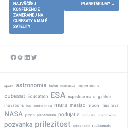
navigation
NAJVÄČŠEJ
PLANETÁRIUM?
→
KONFERENCIE
ZAMERANEJ NA
CUBESATY A MALÉ
SATELITY
Facebook
Meetup
LinkedIn
Twitter
astronomia
copernicus
balon
bratislava
apollo
ESA
cubesat
Education
expedice mars
galileo
mars
mesiac
moon
inovations
musilova
iss
konferencia
NASA
podujatie
pecs
planetarium
polopate
pozorovanie
prilezitost
pozvanka
radioamater
prilezitosti