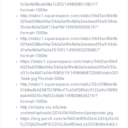
3c0e4b08ceb08a7c2f5/1498008613831/?
format=1000w
http://static1.squarespace.com/static/54d3ac40e4b
029a6058be94a/54da5e9fe4b0a3eedeed93a9/54de
3fc6e4b0a566f11baf98/1496965059619/?
format=1000w
http://static1.squarespace.com/static/54d3ac40e4b
029a6058be94a/54da5e9fe4b0a3eedeed93a9/54de
41a9e4b0ef0a3e351091/1496965239683/?
format=1000w
https://static1.squarespace.com/static/54d3ac40e4
b029a6058be94a/54da5e9fe4b0a3eedeed93a9/55c
d31c5e4b01a54c9082619/1498686872268/Idaho201
7web.jpg?format=500w
http://static1.squarespace.com/static/53c358b6e4b
01b8adb4d5870/589bcf7ce3df285dc9122a9c/589f6
ba6440243c9bf32c6b8/1498008626219/?
format=1000w
http://eclipse.siu.edu/wp-
content/uploads/2016/06/HiReseclipseposter.jpg
https://img.purch.com/w/660/aHR0cDovL3d3dy5zcG
FjZS5jb20vaW1hZ2VzL2kvMDAwLzA2OC8zMzAvb3J