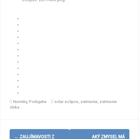
Novinky
,
Podujatia
solar eclipse
,
zatmenie
,
zatmenie
slnka
Post
←
ZAUJÍMAVOSTI Z
AKÝ ZMYSEL MÁ