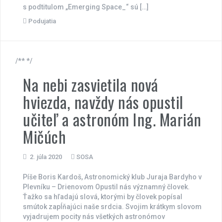
s podtitulom „Emerging Space_“ sú […]
Podujatia
/** */
Na nebi zasvietila nová
hviezda, navždy nás opustil
učiteľ a astronóm Ing. Marián
Mičúch
2. júla 2020
SOSA
Píše Boris Kardoš, Astronomický klub Juraja Bardyho v
Plevníku – Drienovom Opustil nás významný človek.
Ťažko sa hľadajú slová, ktorými by človek popísal
smútok zapĺňajúci naše srdcia. Svojim krátkym slovom
vyjadrujem pocity nás všetkých astronómov