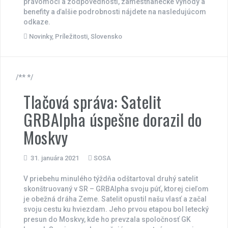
právomoci a zodpovednosti, zamestnanecké výhody a
benefity a ďalšie podrobnosti nájdete na nasledujúcom
odkaze.
Novinky
,
Príležitosti
,
Slovensko
/** */
Tlačová správa: Satelit
GRBAlpha úspešne dorazil do
Moskvy
31. januára 2021
SOSA
V priebehu minulého týždňa odštartoval druhý satelit
skonštruovaný v SR – GRBAlpha svoju púť, ktorej cieľom
je obežná dráha Zeme. Satelit opustil našu vlasť a začal
svoju cestu ku hviezdam. Jeho prvou etapou bol letecký
presun do Moskvy, kde ho prevzala spoločnosť GK