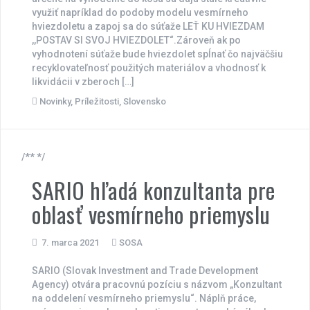
využiť napríklad do podoby modelu vesmírneho
hviezdoletu a zapoj sa do súťaže LEŤ KU HVIEZDAM
,,POSTAV SI SVOJ HVIEZDOLET“.Zároveň ak po
vyhodnotení súťaže bude hviezdolet spĺnať čo najväčšiu
recyklovateľnosť použitých materiálov a vhodnosť k
likvidácii v zberoch […]
Novinky
,
Príležitosti
,
Slovensko
/** */
SARIO hľadá konzultanta pre
oblasť vesmírneho priemyslu
7. marca 2021
SOSA
SARIO (Slovak Investment and Trade Development
Agency) otvára pracovnú pozíciu s názvom „Konzultant
na oddelení vesmírneho priemyslu“. Náplň práce,