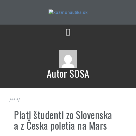
Skip
to
content
Autor
SOSA
/** */
Piati študenti zo Slovenska
a z Česka poletia na Mars