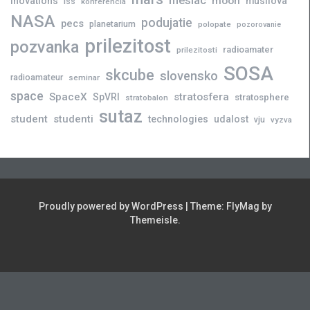
mesiac
moon
inovations
musilova
iss
konferencia
NASA
podujatie
pecs
planetarium
polopate
pozorovanie
prilezitost
pozvanka
radioamater
prilezitosti
SOSA
skcube
slovensko
radioamateur
seminar
space
SpaceX
stratosfera
SpVRI
stratosphere
stratobalon
sutaz
student
studenti
technologies
udalost
vju
vyzva
Proudly powered by WordPress
|
Theme:
FlyMag
by
Themeisle.
Novinky
Slovensko
Zahraničie
Podujatia
Príležitosti
Veda
skCUBE
Rozhovory
Blogy
Tlačové
a
správy
Astronómia