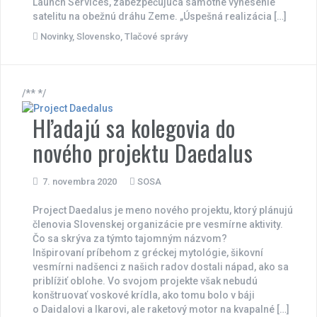
Launch Services, zabezpečujúca samotné vynesenie
satelitu na obežnú dráhu Zeme. „Úspešná realizácia […]
Novinky
,
Slovensko
,
Tlačové správy
/** */
Hľadajú sa kolegovia do
nového projektu Daedalus
7. novembra 2020
SOSA
Project Daedalus je meno nového projektu, ktorý plánujú
členovia Slovenskej organizácie pre vesmírne aktivity.
Čo sa skrýva za týmto tajomným názvom?
Inšpirovaní príbehom z gréckej mytológie, šikovní
vesmírni nadšenci z našich radov dostali nápad, ako sa
priblížiť oblohe. Vo svojom projekte však nebudú
konštruovať voskové krídla, ako tomu bolo v báji
o Daidalovi a Ikarovi, ale raketový motor na kvapalné […]