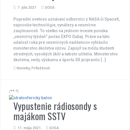
7. júla 2021
SOSA
Poprední svetovo uznávaní odborníci z NASA či SpaceX,
najnovšie technológie, vynálezy a vesmírne
zaujímavosti. To všetko na jednom mieste ponúka
„vesmírny týždeň“ počas EXPO Dubaj. Práve na túto
udalosť roka pre vesmírnych nadšencov vyhlásilo
ministerstvo školstva výzvu. Zapojiť sa môžu študenti
stredných, vysokých škôl a takisto učitelia. Ministerstvo
školstva, vedy, výskumu a športu SR pripravilo […]
Novinky
,
Príležitosti
/** */
Vypustenie rádiosondy s
majákom SSTV
11. mája 2021
SOSA