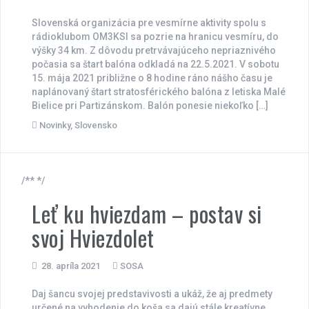
Slovenská organizácia pre vesmírne aktivity spolu s
rádioklubom OM3KSI sa pozrie na hranicu vesmíru, do
výšky 34 km. Z dôvodu pretrvávajúceho nepriaznivého
počasia sa štart balóna odkladá na 22.5.2021. V sobotu
15. mája 2021 približne o 8 hodine ráno nášho času je
naplánovaný štart stratosférického balóna z letiska Malé
Bielice pri Partizánskom. Balón ponesie niekoľko […]
Novinky
,
Slovensko
/** */
Leť ku hviezdam – postav si
svoj Hviezdolet
28. apríla 2021
SOSA
Daj šancu svojej predstavivosti a ukáž, že aj predmety
určené na vyhodenie do koša sa dajú stále kreatívne