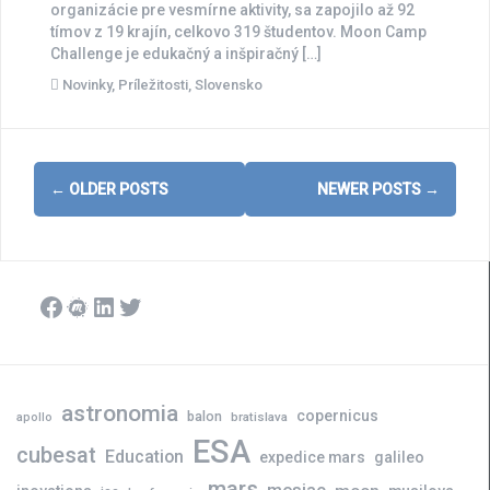
organizácie pre vesmírne aktivity, sa zapojilo až 92
tímov z 19 krajín, celkovo 319 študentov. Moon Camp
Challenge je edukačný a inšpiračný […]
Novinky
,
Príležitosti
,
Slovensko
Posts
←
OLDER POSTS
NEWER POSTS
→
navigation
Facebook
Meetup
LinkedIn
Twitter
astronomia
copernicus
balon
bratislava
apollo
ESA
cubesat
Education
expedice mars
galileo
mars