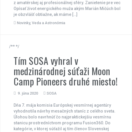
z amatérskej aj profesionálnej sféry. Zanietenie pre vec
Opísať život energického muža akým Marián Mičúch bol
je obzvlášť obtiažne, ak máme […]
Novinky
,
Veda a Astronómia
/** */
Tím SOSA vyhral v
medzinárodnej súťaži Moon
Camp Pioneers druhé miesto!
9. júna 2020
SOSA
Dňa 7. mája komisia Európskej vesmírnej agentúry
vyhodnotila návrhy mesačných staníc z celého sveta.
Úlohou bolo navrhnúť čo najpraktickejšiu vesmírnu
stanicu prostredníctvom programu Fusion360. Do
kategórie, v ktorej súťažil aj tím členov Slovenskej