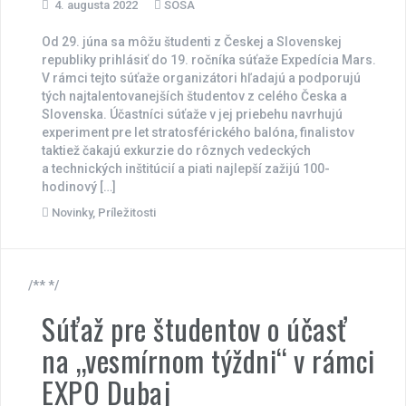
4. augusta 2022
SOSA
Od 29. júna sa môžu študenti z Českej a Slovenskej
republiky prihlásiť do 19. ročníka súťaže Expedícia Mars.
V rámci tejto súťaže organizátori hľadajú a podporujú
tých najtalentovanejších študentov z celého Česka a
Slovenska. Účastníci súťaže v jej priebehu navrhujú
experiment pre let stratosférického balóna, finalistov
taktiež čakajú exkurzie do rôznych vedeckých
a technických inštitúcií a piati najlepší zažijú 100-
hodinový […]
Novinky
,
Príležitosti
/** */
Súťaž pre študentov o účasť
na „vesmírnom týždni“ v rámci
EXPO Dubaj