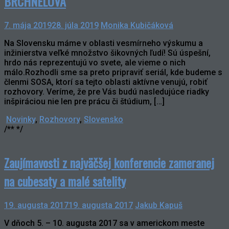
BRCHNELOVÁ
7. mája 2019
28. júla 2019
Monika Kubičáková
Na Slovensku máme v oblasti vesmírneho výskumu a
inžinierstva veľké množstvo šikovných ľudí! Sú úspešní,
hrdo nás reprezentujú vo svete, ale vieme o nich
málo.Rozhodli sme sa preto pripraviť seriál, kde budeme s
členmi SOSA, ktorí sa tejto oblasti aktívne venujú, robiť
rozhovory. Veríme, že pre Vás budú nasledujúce riadky
inšpiráciou nie len pre prácu či štúdium, […]
Novinky
,
Rozhovory
,
Slovensko
/** */
Zaujímavosti z najväčšej konferencie zameranej
na cubesaty a malé satelity
19. augusta 2017
19. augusta 2017
Jakub Kapuš
V dňoch 5. – 10. augusta 2017 sa v americkom meste