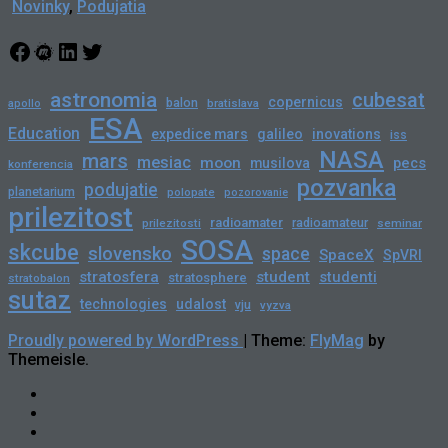
Novinky
,
Podujatia
Facebook
Meetup
LinkedIn
Twitter
astronomia
cubesat
copernicus
balon
bratislava
apollo
ESA
Education
expedice mars
galileo
inovations
iss
NASA
mars
mesiac
moon
pecs
musilova
konferencia
pozvanka
podujatie
planetarium
polopate
pozorovanie
prilezitost
radioamater
radioamateur
prilezitosti
seminar
SOSA
skcube
slovensko
space
SpaceX
SpVRI
stratosfera
student
studenti
stratosphere
stratobalon
sutaz
technologies
udalost
vju
vyzva
Proudly powered by WordPress
|
Theme:
FlyMag
by
Themeisle.
Novinky
Slovensko
Zahraničie