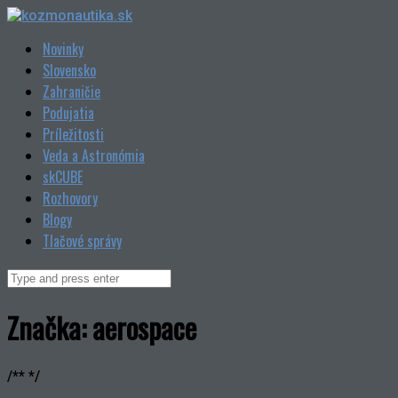
Skip
to
Novinky
content
Slovensko
Zahraničie
Podujatia
Príležitosti
Veda a Astronómia
skCUBE
Rozhovory
Blogy
Tlačové správy
Search
for:
Značka:
aerospace
/** */