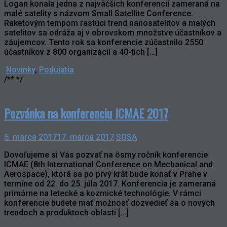
Logan konala jedna z najväčších konferencií zameraná na
malé satelity s názvom Small Satellite Conference.
Raketovým tempom rastúci trend nanosatelitov a malých
satelitov sa odráža aj v obrovskom množstve účastníkov a
záujemcov. Tento rok sa konferencie zúčastnilo 2550
účastníkov z 800 organizácií a 40-tich […]
Novinky
,
Podujatia
/** */
Pozvánka na konferenciu ICMAE 2017
5. marca 2017
17. marca 2017
SOSA
Dovoľujeme si Vás pozvať na ôsmy ročník konferencie
ICMAE (8th International Conference on Mechanical and
Aerospace), ktorá sa po prvý krát bude konať v Prahe v
termíne od 22. do 25. júla 2017. Konferencia je zameraná
primárne na letecké a kozmické technológie. V rámci
konferencie budete mať možnosť dozvedieť sa o nových
trendoch a produktoch oblasti […]