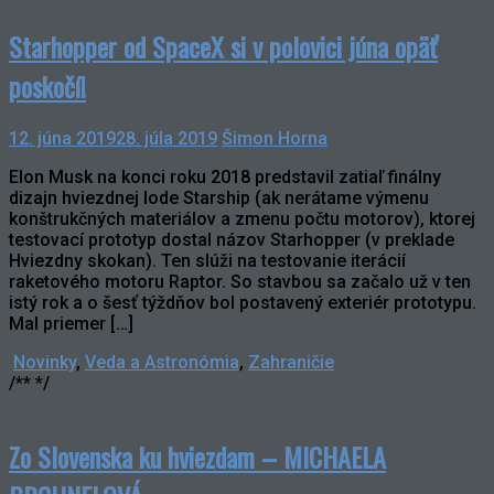
Starhopper od SpaceX si v polovici júna opäť
poskočí!
12. júna 2019
28. júla 2019
Šimon Horna
Elon Musk na konci roku 2018 predstavil zatiaľ finálny
dizajn hviezdnej lode Starship (ak nerátame výmenu
konštrukčných materiálov a zmenu počtu motorov), ktorej
testovací prototyp dostal názov Starhopper (v preklade
Hviezdny skokan). Ten slúži na testovanie iterácií
raketového motoru Raptor. So stavbou sa začalo už v ten
istý rok a o šesť týždňov bol postavený exteriér prototypu.
Mal priemer […]
Novinky
,
Veda a Astronómia
,
Zahraničie
/** */
Zo Slovenska ku hviezdam – MICHAELA