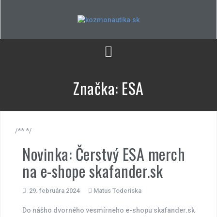
Skip
to
content
Značka:
ESA
/** */
Novinka: Čerstvý ESA merch
na e-shope skafander.sk
29. februára 2024
Matus Toderiska
Do nášho dvorného vesmírneho e-shopu skafander.sk