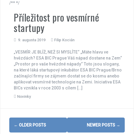
/** */
Příležitost pro vesmírné
startupy
9. augusta 2019
Filip Kocián
„VESMÍR JE BLÍŽ, NEŽ SI MYSLÍTE“ „Máte hlavu ve
hvězdách? ESA BIC Prague Váš nápad dostane na Zem“
„Prostor pro vaše hvězdné nápady“ Toto jsou slogany,
na které láká startupový inkubátor ESA BIC Prague/Brno
začínající firmy se zájmem dostat se do kosmu anebo
aplikovat vesmírné technologie na Zemi. Iniciativa ESA
BICs vznikla v roce 2003 s cílem […]
Novinky
Posts
←
OLDER POSTS
NEWER POSTS
→
navigation