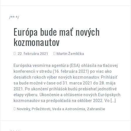
/** */
Európa bude mať nových
kozmonautov
22. februára 2021
Martin Žemlička
Európska vesmírna agentúra (ESA) ohlásila na tlačovej
konferencii v stredu (16. februára 2021) po viac ako
desiatich rokoch výber nových kozmonautov. Prihlásiť
sa bude možné v čase od 31. marca 2021 do 28. mája
2021. Po ukončení prihlášok budú prebiehať jednotlivé
etapy výberu. Ukončenie a ohlásenie nových Európskych
kozmonautov sa predpokladá na október 2022. Vo […]
Novinky
,
Príležitosti
,
Veda a Astronómia
,
Zahraničie