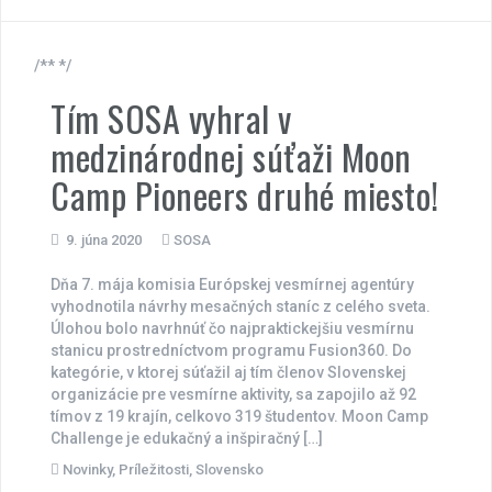
/** */
Tím SOSA vyhral v
medzinárodnej súťaži Moon
Camp Pioneers druhé miesto!
9. júna 2020
SOSA
Dňa 7. mája komisia Európskej vesmírnej agentúry
vyhodnotila návrhy mesačných staníc z celého sveta.
Úlohou bolo navrhnúť čo najpraktickejšiu vesmírnu
stanicu prostredníctvom programu Fusion360. Do
kategórie, v ktorej súťažil aj tím členov Slovenskej
organizácie pre vesmírne aktivity, sa zapojilo až 92
tímov z 19 krajín, celkovo 319 študentov. Moon Camp
Challenge je edukačný a inšpiračný […]
Novinky
,
Príležitosti
,
Slovensko