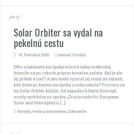
/** */
Solar Orbiter sa vydal na
pekelnú cestu
10. februára 2020
Samuel Tomášů
Dlho očakávaná európska misia k našej materskej
hviezde sa po rokoch príprav konečne začala. Aký je ale
jej príbeh a cieľ? A ako bude vyzerať jej cesta do oblastí,
kde doteraz žiadne európska sonda nebola? Pozrime sa
na Solar Orbiter bližšie. Od nápadov k štartu Koncept
sondy vychádza zo správy „Crossroads for European
Solar and Heliospheric […]
Novinky
,
Veda a Astronómia
,
Zahraničie