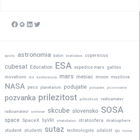
Facebook
Meetup
LinkedIn
Twitter
astronomia
copernicus
balon
bratislava
apollo
ESA
cubesat
Education
expedice mars
galileo
mars
mesiac
moon
inovations
musilova
iss
konferencia
NASA
podujatie
pecs
planetarium
polopate
pozorovanie
prilezitost
pozvanka
radioamater
prilezitosti
SOSA
skcube
slovensko
radioamateur
seminar
space
SpaceX
stratosfera
SpVRI
stratosphere
stratobalon
sutaz
student
studenti
technologies
udalost
vju
vyzva