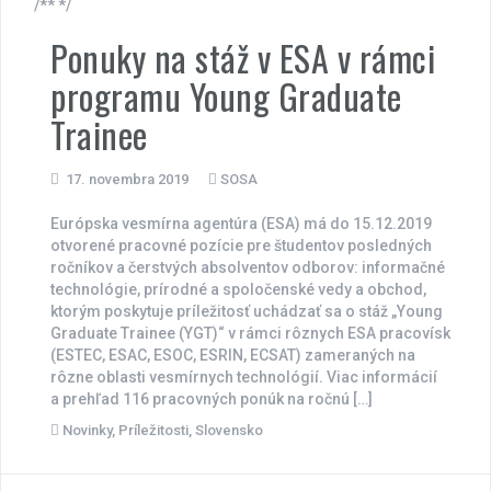
/** */
Ponuky na stáž v ESA v rámci
programu Young Graduate
Trainee
17. novembra 2019
SOSA
Európska vesmírna agentúra (ESA) má do 15.12.2019
otvorené pracovné pozície pre študentov posledných
ročníkov a čerstvých absolventov odborov: informačné
technológie, prírodné a spoločenské vedy a obchod,
ktorým poskytuje príležitosť uchádzať sa o stáž „Young
Graduate Trainee (YGT)“ v rámci rôznych ESA pracovísk
(ESTEC, ESAC, ESOC, ESRIN, ECSAT) zameraných na
rôzne oblasti vesmírnych technológií. Viac informácií
a prehľad 116 pracovných ponúk na ročnú […]
Novinky
,
Príležitosti
,
Slovensko