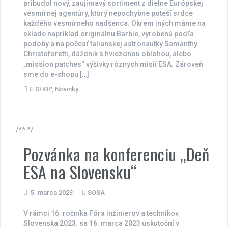
pribudol nový, zaujímavý sortiment z dielne Európskej
vesmírnej agentúry, ktorý nepochybne poteší srdce
každého vesmírneho nadšenca. Okrem iných máme na
sklade napríklad originálnu Barbie, vyrobenú podľa
podoby a na počesť talianskej astronautky Samanthy
Christoforetti, dáždnik s hviezdnou oblohou, alebo
„mission patches“ výšivky rôznych misií ESA. Zároveň
sme do e-shopu […]
E-SHOP
,
Novinky
/** */
Pozvánka na konferenciu „Deň
ESA na Slovensku“
5. marca 2023
SOSA
V rámci 16. ročníka Fóra inžinierov a technikov
Slovenska 2023. sa 16. marca 2023 uskutoční v