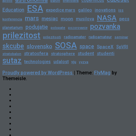
copernicus
balon
bratislava
apollo
ESA
Education
expedice mars
galileo
inovations
iss
NASA
mars
mesiac
moon
pecs
musilova
konferencia
pozvanka
podujatie
planetarium
polopate
pozorovanie
prilezitost
radioamater
radioamateur
prilezitosti
seminar
SOSA
skcube
slovensko
space
SpaceX
SpVRI
stratosfera
student
studenti
stratosphere
stratobalon
sutaz
technologies
udalost
vju
vyzva
Proudly powered by WordPress
|
Theme:
FlyMag
by
Themeisle.
Novinky
Slovensko
Zahraničie
Podujatia
Príležitosti
Veda
a
skCUBE
Astronómia
Rozhovory
Blogy