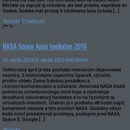
Môžete sa zapojiť aj virtuálne, ale keď prídete, napríklad do
Viedne, budete mať prístup k lokálnemu kolu (a teda […]
Novinky
,
Príležitosti
/** */
NASA Space Apps hackaton 2016
16. apríla 2016
16. apríla 2016
Aleš Nohel
Tohtoročný apríl je bez pochyby mesiacom objavovania
vesmíru. S historickými úspechmi SpaceX, výročím
prvého obletu Zeme ľudskou posádkou a
rôznymi konferenciami a súťažami. Americká NASA hľadá
pomocou crowdsourcingu nové logo a zastrešuje
dvojdňový celosvetový hackaton a to na fyzických aj
virtuálnych miestach. Účelom je v priebehu 48 hodín nájsť
komplexné riešenia a tým pomôcť NASA. Globálny víťazi
budú môcť prezentovať prototypy, postupne pred NASA,
Space X, Google […]
Novinky