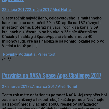
22. mája 2017
22. mája 2017
Aleš Nohel
Šiesty ročník najväčšieho, celosvetového, simultánneho
hackatonu sa uskutočnil 29. a 30. apríla na 187 rôznych
miestach Zeme. Doteraz najväčší ročník sa konal v 69
krajinách a zúčastnilo sa ho okolo 25 tisíc účastníkov.
Oficiálny hashtag #SpaceApps si všimlo zhruba 40
miliónov ľudí. Pre nás najbližšie sa konalo lokálne kolo vo
Viedni a to už po […]
Novinky
,
Podujatia
,
Príležitosti
/** */
Pozvánka na NASA Space Apps Challenge 2017
27. marca 2017
27. marca 2017
Aleš Nohel
Tento rok máte opäť šancu pomôcť NASA. Jej rozpočet bol
zasa raz znížený a tak potrebujú každú pomoc. Neváhajte
sa zapojiť medzi viac ako 15000 riešiteľov súťažiacich
zároveň na viac ako 160-tich lokáciách na celom svete.