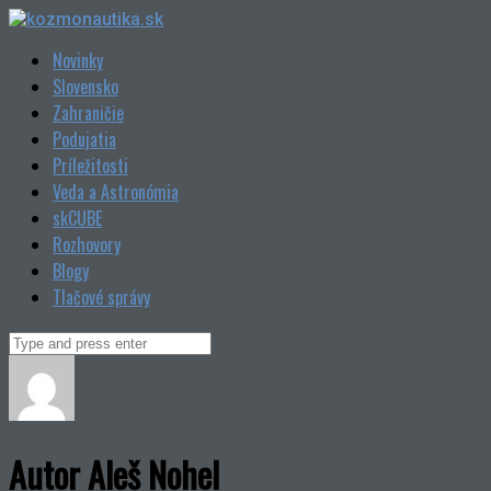
Skip
to
Novinky
content
Slovensko
Zahraničie
Podujatia
Príležitosti
Veda a Astronómia
skCUBE
Rozhovory
Blogy
Tlačové správy
Search
for:
Autor
Aleš Nohel