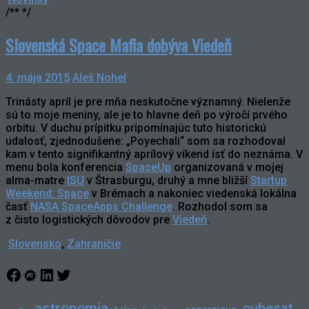
/** */
Slovenská Space Mafia dobýva Viedeň
4. mája 2015
Aleš Nohel
Trinásty apríl je pre mňa neskutočne významný. Nielenže
sú to moje meniny, ale je to hlavne deň po výročí prvého
orbitu. V duchu prípitku pripomínajúc tuto historickú
udalosť, zjednodušene: „Poyechali“ som sa rozhodoval
kam v tento signifikantný aprílový víkend ísť do neznáma. V
menu bola konferencia
SpaceUp
organizovaná v mojej
alma-matre
ISU
v Štrasburgu, druhý a mne bližší
Startup
Weekend: Space
v Brémach a nakoniec viedenská lokálna
časť
NASA SpaceApps Challenge
. Rozhodol som sa
z čisto logistických dôvodov pre
Viedeň
.
Slovensko
,
Zahraničie
Facebook
Meetup
LinkedIn
Twitter
astronomia
cubesat