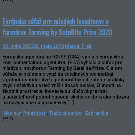
/** */
Európska súťaž pre mladých inovátorov a
farmárov Farming by Satellite Prize 2020
28. mája 2020
28. mája 2020
Marcel Frajt
Európska agentúra pre GNSS (GSA) spolu s Európskou
Environmentálnou agentúrou (EEA) vyhlásila súťaž pre
mladých inovátorov Farming by Satellite Prize. Cieľom
súťaže je skúmanie využitia satelitných technológií
v poľnohospodárstve a podporiť tak udržateľné praktiky,
zvýšiť efektivitu a tiež znížiť dosah ľudskej činnosti na
životné prostredie. Inovácie sú kľúčové pre rast
a udržateľnosť poľnohospodárskeho sektora ako odozva
na navyšujúce sa požiadavky […]
Novinky
,
Príležitosti
,
Tlačové správy
,
Zahraničie
/** */