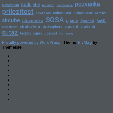
pozvanka
podujatie
planetarium
polopate
pozorovanie
prilezitost
radioamater
radioamateur
prilezitosti
seminar
SOSA
skcube
slovensko
space
SpaceX
SpVRI
stratosfera
student
studenti
stratosphere
stratobalon
sutaz
technologies
udalost
vju
vyzva
Proudly powered by WordPress
|
Theme:
FlyMag
by
Themeisle.
Novinky
Slovensko
Zahraničie
Podujatia
Príležitosti
Veda
a
skCUBE
Astronómia
Rozhovory
Blogy
Tlačové
správy