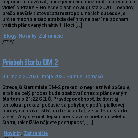
nepodarilo navštíviť, máte jedinečnú možnosť ju predsa len
vidieť v Prahe – Holešoviciach do augusta 2020. Dôvodov,
prečo navštíviť stovežatú metropolu našich susedov je
určite mnoho a táto atrakcia definitívne patrí na zoznam
vašich plánovaných aktivít. Hoci […]
Blogy
,
Novinky
,
Zahraničie
/** */
Priebeh štartu DM-2
30. mája 2020
30. mája 2020
Samuel Tomášů
Stredajší štart misie DM-2 prekazilo nepriaznivé počasie,
a tak sa celý proces bude opakovať dnes s plánovaným
štartom o 21:22 SELČ. Pravdepodobnosť, že štart aj
tentokrát prekazí počasie sa pohybuje podľa piatkovej
správy na úrovni 50%, no treba dúfať, že sa to do štartu
zlepší. Aby ste mali lepšiu predstavu o priebehu celého
štartu, tak nižšie nájdete postupnosť, […]
Novinky
,
Zahraničie