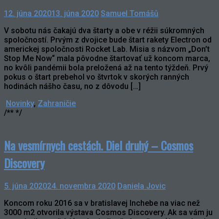
12. júna 2020
13. júna 2020
Samuel Tomášů
V sobotu nás čakajú dva štarty a obe v réžii súkromných
spoločností. Prvým z dvojice bude štart rakety Electron od
americkej spoločnosti Rocket Lab. Misia s názvom „Don’t
Stop Me Now“ mala pôvodne štartovať už koncom marca,
no kvôli pandémii bola preložená až na tento týždeň. Prvý
pokus o štart prebehol vo štvrtok v skorých ranných
hodinách nášho času, no z dôvodu […]
Novinky
,
Zahraničie
/** */
Na vesmírnych cestách. Diel druhý – Cosmos
Discovery
5. júna 2020
24. novembra 2020
Daniela Jovic
Koncom roku 2016 sa v bratislavej Inchebe na viac než
3000 m2 otvorila výstava Cosmos Discovery. Ak sa vám ju