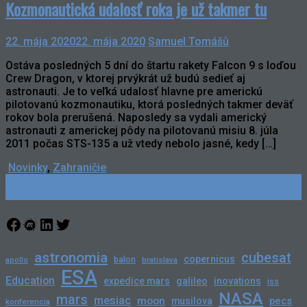
Kozmonautická udalosť roka je už takmer tu
22. mája 2020
22. mája 2020
Samuel Tomášů
Ostáva posledných 5 dní do štartu rakety Falcon 9 s loďou
Crew Dragon, v ktorej prvýkrát už budú sedieť aj
astronauti. Je to veľká udalosť hlavne pre americkú
pilotovanú kozmonautiku, ktorá posledných takmer deväť
rokov bola prerušená. Naposledy sa vydali americký
astronauti z americkej pôdy na pilotovanú misiu 8. júla
2011 počas STS-135 a už vtedy nebolo jasné, kedy […]
Novinky
,
Zahraničie
Posts
←
Older posts
Newer posts
→
navigation
Facebook
Meetup
LinkedIn
Twitter
astronomia
cubesat
copernicus
balon
bratislava
apollo
ESA
Education
expedice mars
galileo
inovations
iss
NASA
mars
mesiac
moon
pecs
musilova
konferencia