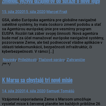
zmenou, vyzýva dizajnérov do súťaže o nové logo
15. júla 2020
15. júla 2020
Marcel Frajt
GSA, alebo Európska agentúra pre globálne navigačné
satelitné systémy, by mala čoskoro zmeniť podobu a stať
sa Agentúrou európskej únie pre vesmírny program
EUSPA. Rozšíri tak záber svojej činnsoti. Nová agentúra
bude mať za účel manažovať európske navigačné systémy,
pozorovanie Zeme, ale tiež podnecovať vládne aplikácie v
oblasti telekomunikácií, bezpečnosti infraštruktúr, či
kyberbezpečnosti. V rámci […]
Novinky
,
Príležitosti
,
Tlačové správy
,
Zahraničie
/** */
K Marsu sa chystajú tri nové misie
14. júla 2020
14. júla 2020
Samuel Tomášů
Vzájomné usporiadania Zeme s Marsom umožňuje
vysielať misie k červenej planéte len každých približne 26