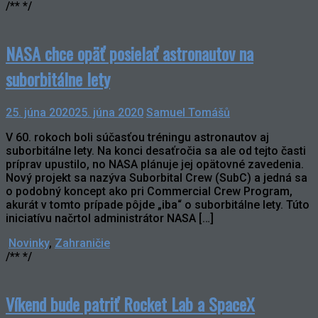
/** */
NASA chce opäť posielať astronautov na
suborbitálne lety
25. júna 2020
25. júna 2020
Samuel Tomášů
V 60. rokoch boli súčasťou tréningu astronautov aj
suborbitálne lety. Na konci desaťročia sa ale od tejto časti
príprav upustilo, no NASA plánuje jej opätovné zavedenia.
Nový projekt sa nazýva Suborbital Crew (SubC) a jedná sa
o podobný koncept ako pri Commercial Crew Program,
akurát v tomto prípade pôjde „iba“ o suborbitálne lety. Túto
iniciatívu načrtol administrátor NASA […]
Novinky
,
Zahraničie
/** */
Víkend bude patriť Rocket Lab a SpaceX