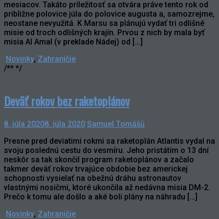
mesiacov. Takáto príležitosť sa otvára práve tento rok od
približne polovice júla do polovice augusta a, samozrejme,
neostane nevyužitá. K Marsu sa plánujú vydať tri odlišné
misie od troch odlišných krajín. Prvou z nich by mala byť
misia Al Amal (v preklade Nádej) od […]
Novinky
,
Zahraničie
/** */
Deväť rokov bez raketoplánov
8. júla 2020
8. júla 2020
Samuel Tomášů
Presne pred deviatimi rokmi sa raketoplán Atlantis vydal na
svoju poslednú cestu do vesmíru. Jeho pristátím o 13 dní
neskôr sa tak skončil program raketoplánov a začalo
takmer deväť rokov trvajúce obdobie bez americkej
schopnosti vysielať na obežnú dráhu astronautov
vlastnými nosičmi, ktoré ukončila až nedávna misia DM-2.
Prečo k tomu ale došlo a aké boli plány na náhradu […]
Novinky
,
Zahraničie