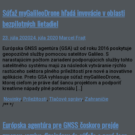
Súťaž myGalileoDrone hľadá invovácie v oblasti
bezpilotných lietadiel
23. júla 2020
24. júla 2020
Marcel Frajt
Európska GNSS agentúra (GSA) už od roku 2016 poskytuje
geopozičné služby pomocou satelitov Galileo. S
narastajúcim počtom zariadení podporujúcich služby tohto
satelitného systému majú za následok vytváranie rýchlo
rastúceho sektora plného príležitostí pre nové a inovatívne
aplikácie. Preto GSA vyhlasuje súťaž myGalileoDrone,
ktorej cieľom je práve dať šancu projektom a podporiť
kreatívne nápady plné potenciálu […]
Novinky
,
Príležitosti
,
Tlačové správy
,
Zahraničie
/** */
Európska agentúra pre GNSS čoskoro prejde